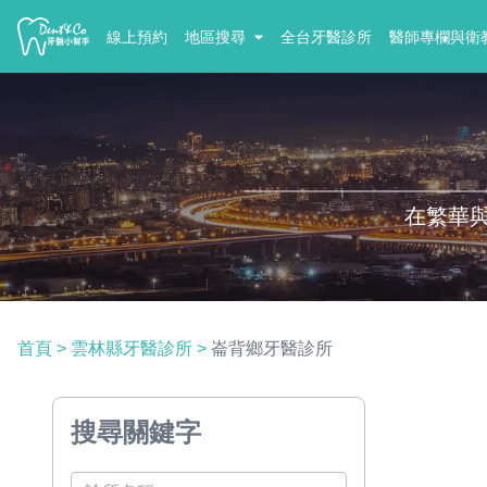
線上預約
地區搜尋
全台牙醫診所
醫師專欄與衛
在繁華
首頁
>
雲林縣牙醫診所
>
崙背鄉牙醫診所
搜尋關鍵字