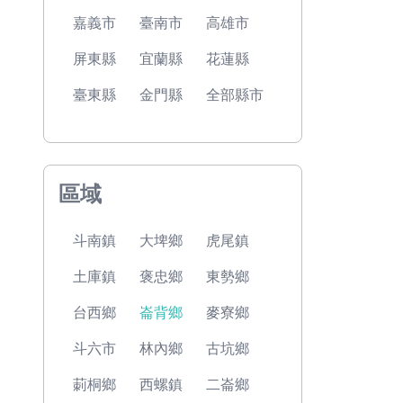
嘉義市
臺南市
高雄市
屏東縣
宜蘭縣
花蓮縣
臺東縣
金門縣
全部縣市
區域
斗南鎮
大埤鄉
虎尾鎮
土庫鎮
褒忠鄉
東勢鄉
台西鄉
崙背鄉
麥寮鄉
斗六市
林內鄉
古坑鄉
莿桐鄉
西螺鎮
二崙鄉