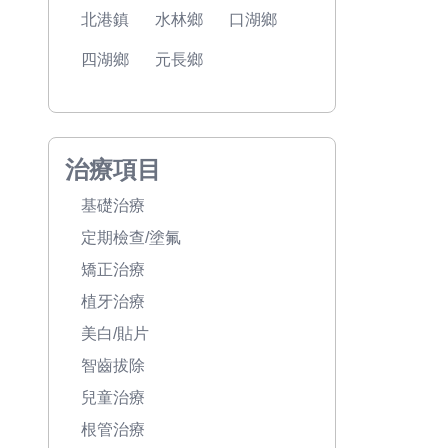
北港鎮
水林鄉
口湖鄉
四湖鄉
元長鄉
治療項目
基礎治療
定期檢查/塗氟
矯正治療
植牙治療
美白/貼片
智齒拔除
兒童治療
根管治療