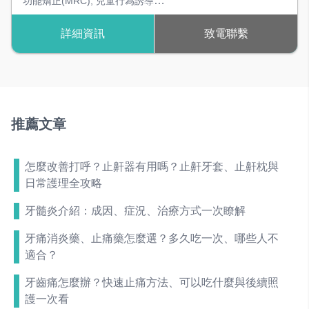
功能矯正(MRC)
,
兒童行為誘導
,
兒童早期矯正
,
空間維持器
,
兒童
詳細資訊
致電聯繫
假牙
推薦文章
怎麼改善打呼？止鼾器有用嗎？止鼾牙套、止鼾枕與
日常護理全攻略
牙髓炎介紹：成因、症況、治療方式一次瞭解
牙痛消炎藥、止痛藥怎麼選？多久吃一次、哪些人不
適合？
牙齒痛怎麼辦？快速止痛方法、可以吃什麼與後續照
護一次看