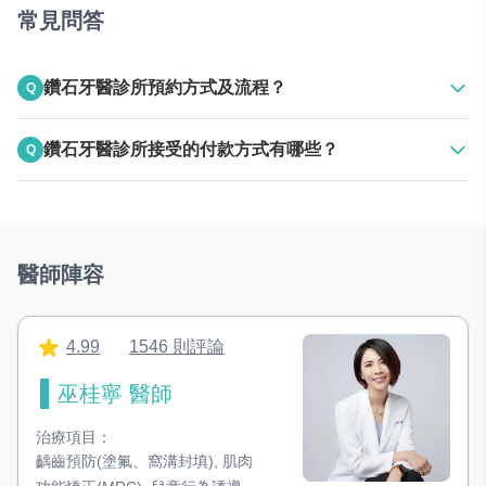
常見問答
鑽石牙醫診所預約方式及流程？
Q
A
上班時間電話聯絡
鑽石牙醫診所接受的付款方式有哪些？
Q
24HR線上預約
A
接受現金
醫師陣容
4.99
1546 則評論
巫桂寧 醫師
治療項目：
齲齒預防(塗氟、窩溝封填)
,
肌肉