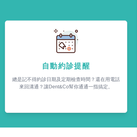
自動約診提醒
總是記不得約診日期及定期檢查時間？還在用電話
來回溝通？讓Dent&Co幫你通通一指搞定。