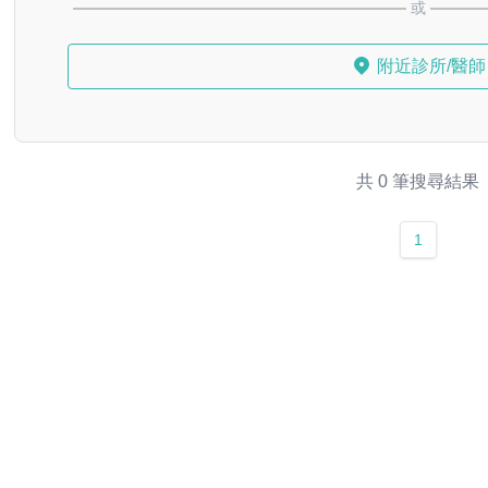
或
附近診所/醫師
共 0 筆搜尋結果
1