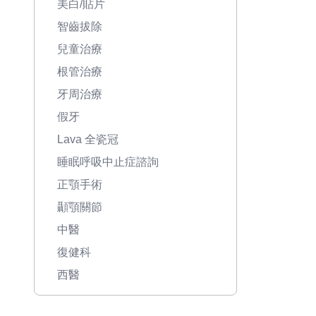
美白/貼片
智齒拔除
兒童治療
根管治療
牙周治療
假牙
Lava 全瓷冠
睡眠呼吸中止症諮詢
正顎手術
顳顎關節
中醫
復健科
西醫