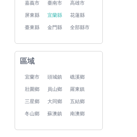
嘉義市
臺南市
高雄市
屏東縣
宜蘭縣
花蓮縣
臺東縣
金門縣
全部縣市
區域
宜蘭市
頭城鎮
礁溪鄉
壯圍鄉
員山鄉
羅東鎮
三星鄉
大同鄉
五結鄉
冬山鄉
蘇澳鎮
南澳鄉