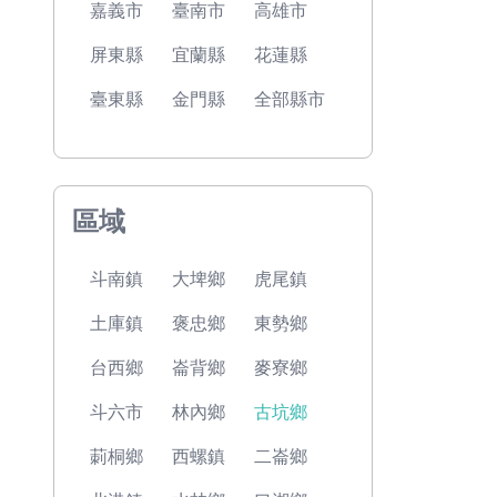
嘉義市
臺南市
高雄市
屏東縣
宜蘭縣
花蓮縣
臺東縣
金門縣
全部縣市
區域
斗南鎮
大埤鄉
虎尾鎮
土庫鎮
褒忠鄉
東勢鄉
台西鄉
崙背鄉
麥寮鄉
斗六市
林內鄉
古坑鄉
莿桐鄉
西螺鎮
二崙鄉