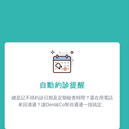
自動約診提醒
總是記不得約診日期及定期檢查時間？還在用電話
來回溝通？讓Dent&Co幫你通通一指搞定。