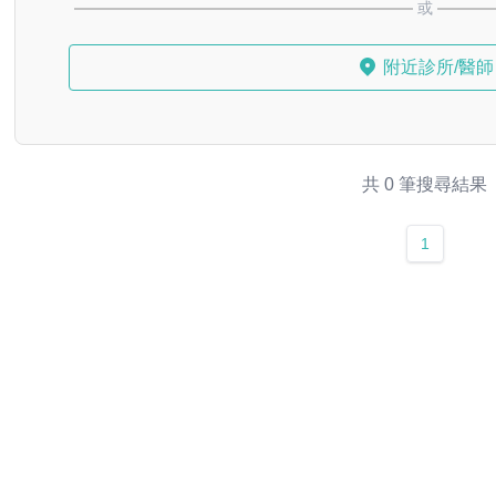
或
附近診所/醫師
共 0 筆搜尋結果
1