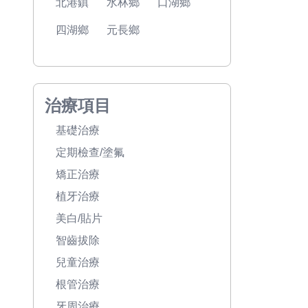
北港鎮
水林鄉
口湖鄉
四湖鄉
元長鄉
治療項目
基礎治療
定期檢查/塗氟
矯正治療
植牙治療
美白/貼片
智齒拔除
兒童治療
根管治療
牙周治療