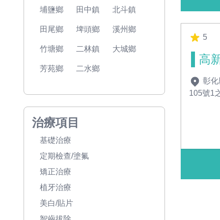
埔鹽鄉
田中鎮
北斗鎮
田尾鄉
埤頭鄉
溪州鄉
5
竹塘鄉
二林鎮
大城鄉
高
芳苑鄉
二水鄉
彰化
105號1
治療項目
基礎治療
定期檢查/塗氟
矯正治療
植牙治療
美白/貼片
智齒拔除