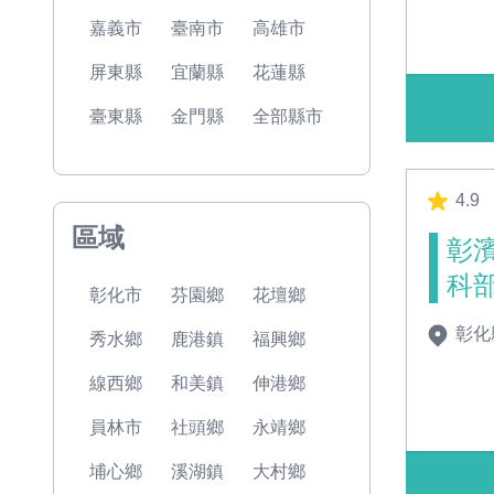
嘉義市
臺南市
高雄市
屏東縣
宜蘭縣
花蓮縣
臺東縣
金門縣
全部縣市
4.9
區域
彰
科
彰化市
芬園鄉
花壇鄉
彰化
秀水鄉
鹿港鎮
福興鄉
線西鄉
和美鎮
伸港鄉
員林市
社頭鄉
永靖鄉
埔心鄉
溪湖鎮
大村鄉