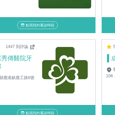
點我預約看診時段
1447 則評論
濱秀傳醫院牙
部
106
縣鹿港鎮鹿工路6號
點我預約看診時段