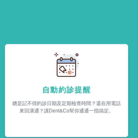
自動約診提醒
總是記不得約診日期及定期檢查時間？還在用電話
來回溝通？讓Dent&Co幫你通通一指搞定。