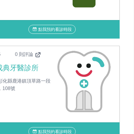
點我預約看診時段
5
0 則評論
成典牙醫診所
彰化縣鹿港鎮頂草路一段
，108號
點我預約看診時段