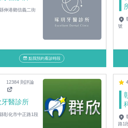
縣伸港鄉信義二街
號
點我預約看診時段
12384 則評論
4
欣牙醫診所
縣彰化市中正路1段
路1