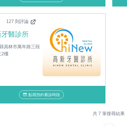
127 則評論
新牙醫診所
縣員林市萬年路三段
之2樓
點我預約看診時段
共 7 筆搜尋結果