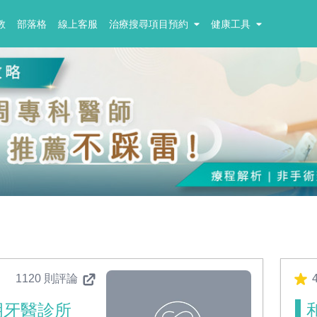
教
部落格
線上客服
治療搜尋項目預約
健康工具
1120 則評論
4
玥牙醫診所