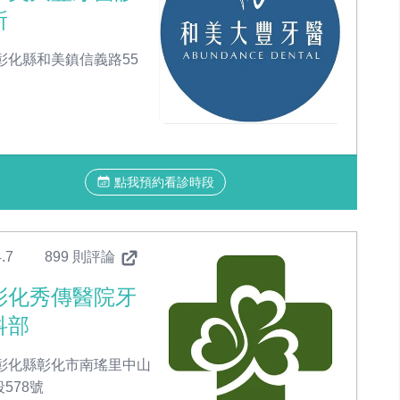
所
彰化縣和美鎮信義路55
點我預約看診時段
.7
899 則評論
彰化秀傳醫院牙
科部
彰化縣彰化市南瑤里中山
段578號