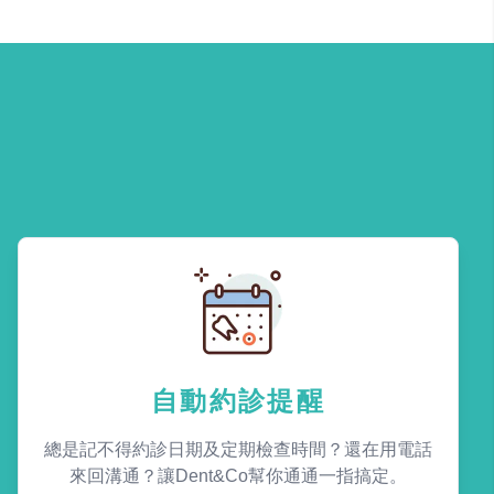
自動約診提醒
總是記不得約診日期及定期檢查時間？還在用電話
來回溝通？讓Dent&Co幫你通通一指搞定。