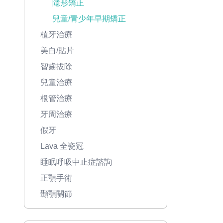
隱形矯正
兒童/青少年早期矯正
植牙治療
美白/貼片
智齒拔除
兒童治療
根管治療
牙周治療
假牙
Lava 全瓷冠
睡眠呼吸中止症諮詢
正顎手術
顳顎關節