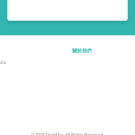
關於我們
&Co
© 2025
Dent&Co. All Rights Reserved.