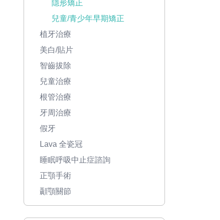
隱形矯正
兒童/青少年早期矯正
植牙治療
美白/貼片
智齒拔除
兒童治療
根管治療
牙周治療
假牙
Lava 全瓷冠
睡眠呼吸中止症諮詢
正顎手術
顳顎關節