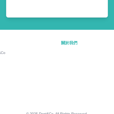
關於我們
&Co
© 2025
Dent&Co. All Rights Reserved.