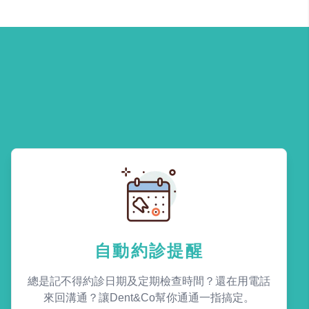
自動約診提醒
總是記不得約診日期及定期檢查時間？還在用電話
來回溝通？讓Dent&Co幫你通通一指搞定。