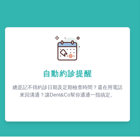
自動約診提醒
總是記不得約診日期及定期檢查時間？還在用電話
來回溝通？讓Dent&Co幫你通通一指搞定。