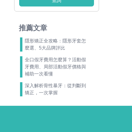
查詢
推薦文章
隱形矯正全攻略：隱形牙套怎
麼選、5大品牌評比
全口假牙費用怎麼算？活動假
牙費用、局部活動假牙價格與
補助一次看懂
深入解析骨性暴牙：從判斷到
矯正，一次掌握