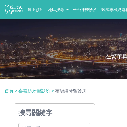
線上預約
地區搜尋
全台牙醫診所
醫師專欄與衛
在繁華
首頁
>
嘉義縣牙醫診所
>
布袋鎮牙醫診所
搜尋關鍵字