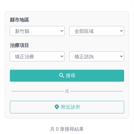
縣市地區
治療項目
搜尋
或
附近診所
共 0 筆搜尋結果