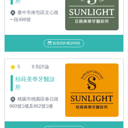
所
臺中市南屯區文心路
一段498號
點我預約看診時段
5
9 則評論
桔蒔美學牙醫診
所
桃園市桃園區春日路
860號1樓及862號1樓