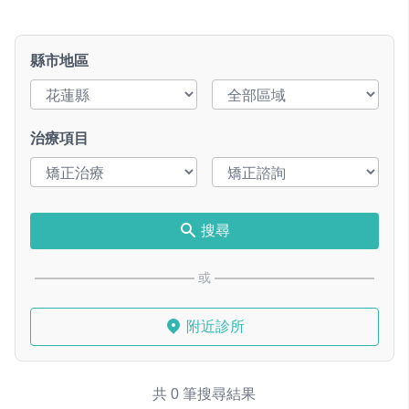
縣市地區
治療項目
搜尋
或
附近診所
共 0 筆搜尋結果