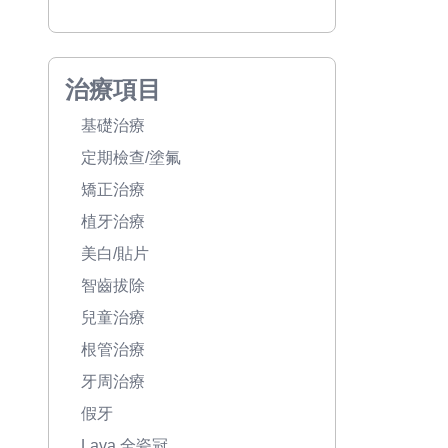
治療項目
基礎治療
定期檢查/塗氟
矯正治療
植牙治療
美白/貼片
智齒拔除
兒童治療
根管治療
牙周治療
假牙
Lava 全瓷冠