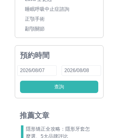
睡眠呼吸中止症諮詢
正顎手術
顳顎關節
預約時間
查詢
推薦文章
隱形矯正全攻略：隱形牙套怎
麼選、5大品牌評比