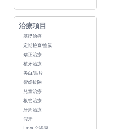
治療項目
基礎治療
定期檢查/塗氟
矯正治療
植牙治療
美白/貼片
智齒拔除
兒童治療
根管治療
牙周治療
假牙
Lava 全瓷冠