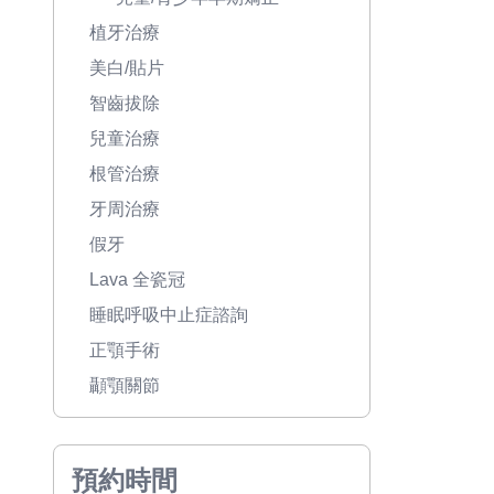
植牙治療
美白/貼片
智齒拔除
兒童治療
根管治療
牙周治療
假牙
Lava 全瓷冠
睡眠呼吸中止症諮詢
正顎手術
顳顎關節
預約時間