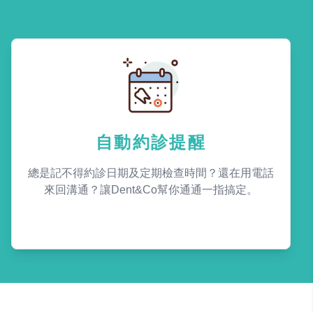
自動約診提醒
總是記不得約診日期及定期檢查時間？還在用電話
來回溝通？讓Dent&Co幫你通通一指搞定。