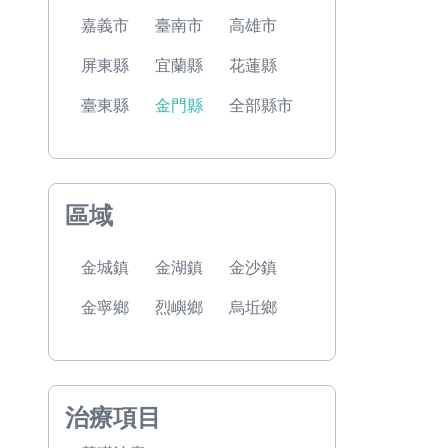
嘉義市
臺南市
高雄市
屏東縣
宜蘭縣
花蓮縣
臺東縣
金門縣
全部縣市
區域
金城鎮
金湖鎮
金沙鎮
金寧鄉
烈嶼鄉
烏坵鄉
治療項目