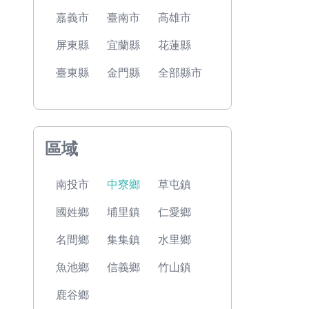
嘉義市
臺南市
高雄市
屏東縣
宜蘭縣
花蓮縣
臺東縣
金門縣
全部縣市
區域
南投市
中寮鄉
草屯鎮
國姓鄉
埔里鎮
仁愛鄉
名間鄉
集集鎮
水里鄉
魚池鄉
信義鄉
竹山鎮
鹿谷鄉