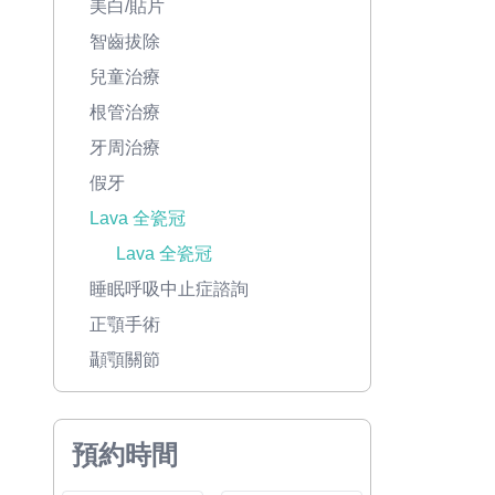
美白/貼片
智齒拔除
兒童治療
根管治療
牙周治療
假牙
Lava 全瓷冠
Lava 全瓷冠
睡眠呼吸中止症諮詢
正顎手術
顳顎關節
預約時間