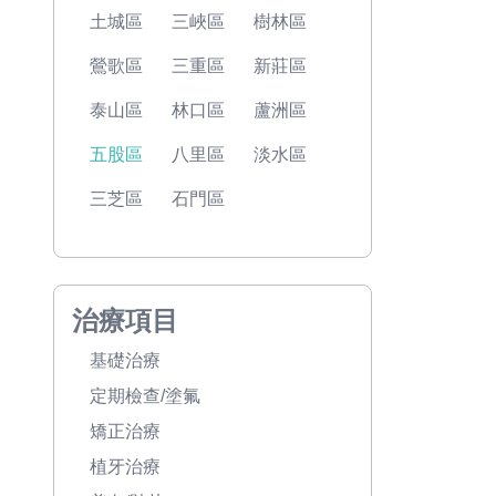
土城區
三峽區
樹林區
鶯歌區
三重區
新莊區
泰山區
林口區
蘆洲區
五股區
八里區
淡水區
三芝區
石門區
治療項目
基礎治療
定期檢查/塗氟
矯正治療
植牙治療