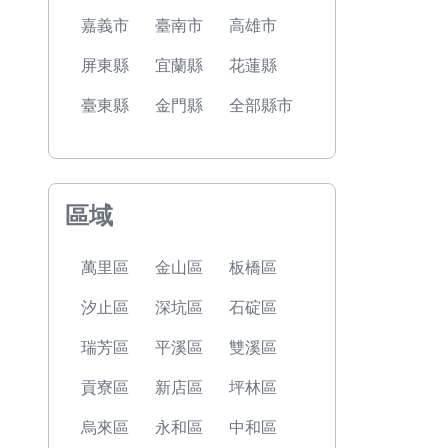
嘉義市
臺南市
高雄市
屏東縣
宜蘭縣
花蓮縣
臺東縣
金門縣
全部縣市
區域
萬里區
金山區
板橋區
汐止區
深坑區
石碇區
瑞芳區
平溪區
雙溪區
貢寮區
新店區
坪林區
烏來區
永和區
中和區