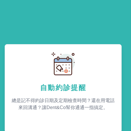
自動約診提醒
總是記不得約診日期及定期檢查時間？還在用電話
來回溝通？讓Dent&Co幫你通通一指搞定。