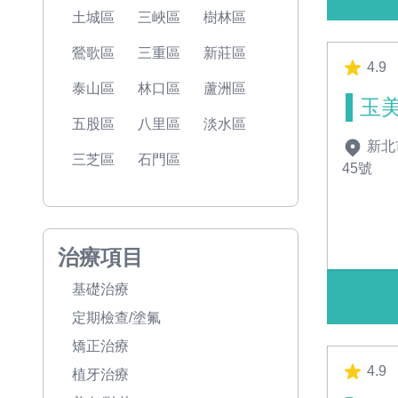
土城區
三峽區
樹林區
鶯歌區
三重區
新莊區
4.9
泰山區
林口區
蘆洲區
玉
五股區
八里區
淡水區
新北
三芝區
石門區
45號
治療項目
基礎治療
定期檢查/塗氟
矯正治療
4.9
植牙治療