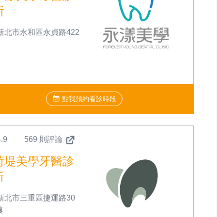
所
新北市永和區永貞路422
點我預約看診時段
.9
569 則評論
荷堤美學牙醫診
所
新北市三重區捷運路30
樓