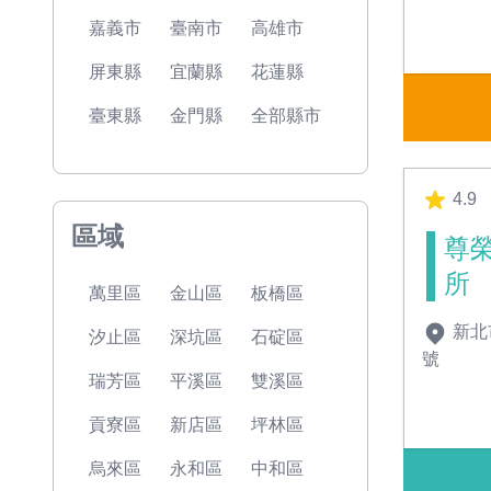
嘉義市
臺南市
高雄市
屏東縣
宜蘭縣
花蓮縣
臺東縣
金門縣
全部縣市
4.9
區域
尊
所
萬里區
金山區
板橋區
新北
汐止區
深坑區
石碇區
號
瑞芳區
平溪區
雙溪區
貢寮區
新店區
坪林區
烏來區
永和區
中和區