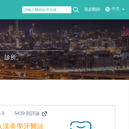
中文
我是醫師
、診所。
.9
5439 則評論
永漾美學牙醫診