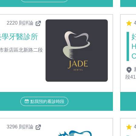
2220 則評論
4
美學牙醫診所
市新店區北新路二段
C
段4
點我預約看診時段
3296 則評論
4