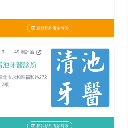
點我預約看診時段
.9
49 則評論
清池牙醫診所
新北市永和區福和路272
、2樓
點我預約看診時段