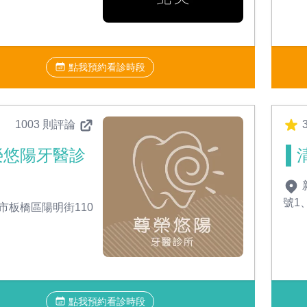
點我預約看診時段
1003 則評論
3
榮悠陽牙醫診
號1
市板橋區陽明街110
點我預約看診時段