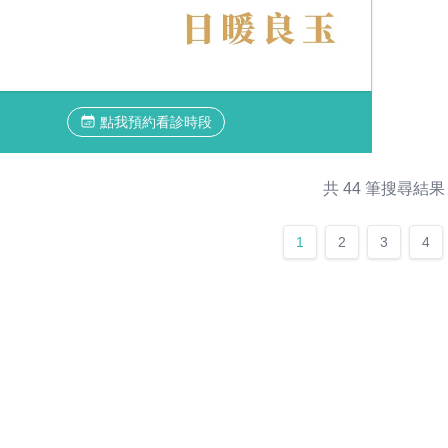
點我預約看診時段
共 44 筆搜尋結果
1
2
3
4