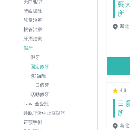
美白/貼片
藝
智齒拔除
所
兒童治療
新北
根管治療
牙周治療
假牙
假牙
固定假牙
3D齒雕
一日假牙
4.8
活動假牙
日
Lava 全瓷冠
所
睡眠呼吸中止症諮詢
正顎手術
新北