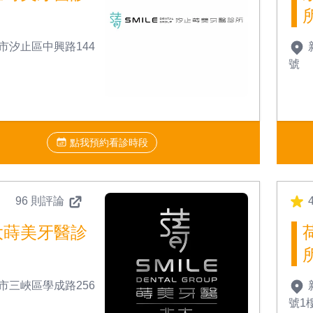
市汐止區中興路144
號
點我預約看診時段
96 則評論
4
大蒔美牙醫診
市三峽區學成路256
號1