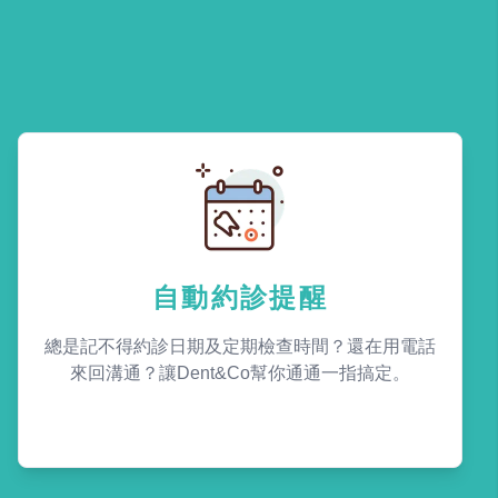
自動約診提醒
總是記不得約診日期及定期檢查時間？還在用電話
來回溝通？讓Dent&Co幫你通通一指搞定。