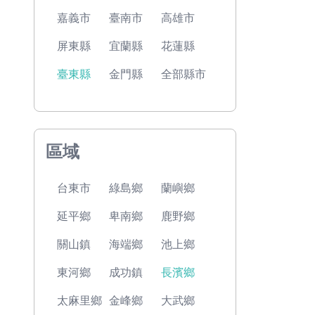
嘉義市
臺南市
高雄市
屏東縣
宜蘭縣
花蓮縣
臺東縣
金門縣
全部縣市
區域
台東市
綠島鄉
蘭嶼鄉
延平鄉
卑南鄉
鹿野鄉
關山鎮
海端鄉
池上鄉
東河鄉
成功鎮
長濱鄉
太麻里鄉
金峰鄉
大武鄉