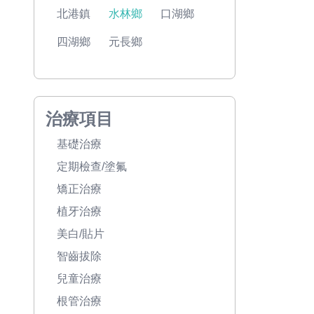
北港鎮
水林鄉
口湖鄉
四湖鄉
元長鄉
治療項目
基礎治療
定期檢查/塗氟
矯正治療
植牙治療
美白/貼片
智齒拔除
兒童治療
根管治療