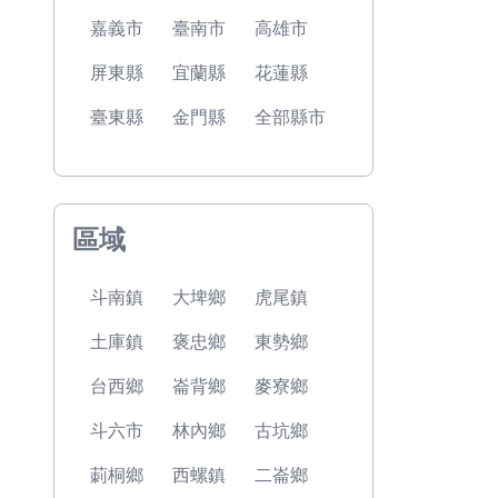
嘉義市
臺南市
高雄市
屏東縣
宜蘭縣
花蓮縣
臺東縣
金門縣
全部縣市
區域
斗南鎮
大埤鄉
虎尾鎮
土庫鎮
褒忠鄉
東勢鄉
台西鄉
崙背鄉
麥寮鄉
斗六市
林內鄉
古坑鄉
莿桐鄉
西螺鎮
二崙鄉