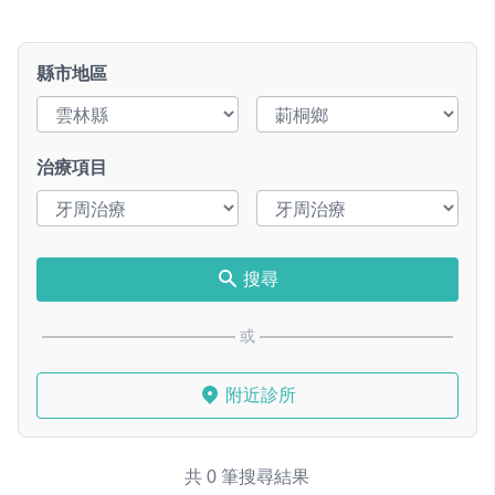
縣市地區
治療項目
搜尋
或
附近診所
共 0 筆搜尋結果