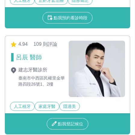
人工植牙
止鼾牙套治療
隱形矯正
點我預約看診時段
4.94
109 則評論
呂辰 醫師
建志牙醫診所
臺南市中西區民權里金華
路四段26號1、2樓
人工植牙
家庭牙醫
隱適美
點我登記候位