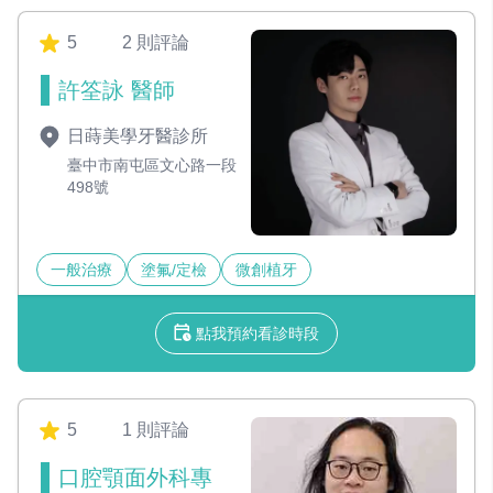
5
2 則評論
許筌詠 醫師
日蒔美學牙醫診所
臺中市南屯區文心路一段
498號
一般治療
塗氟/定檢
微創植牙
點我預約看診時段
5
1 則評論
口腔顎面外科專