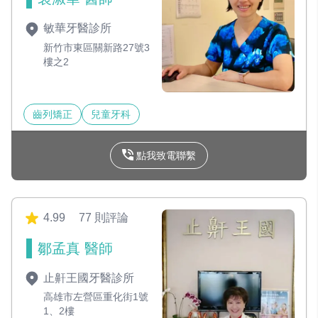
敏華牙醫診所
新竹市東區關新路27號3
樓之2
齒列矯正
兒童牙科
點我致電聯繫
4.99
77 則評論
鄒孟真 醫師
止鼾王國牙醫診所
高雄市左營區重化街1號
1、2樓