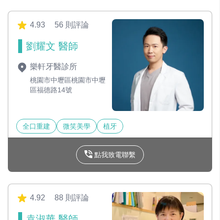
4.93
56 則評論
劉耀文 醫師
樂軒牙醫診所
桃園市中壢區桃園市中壢
區福德路14號
全口重建
微笑美學
植牙
點我致電聯繫
4.92
88 則評論
袁淑華 醫師