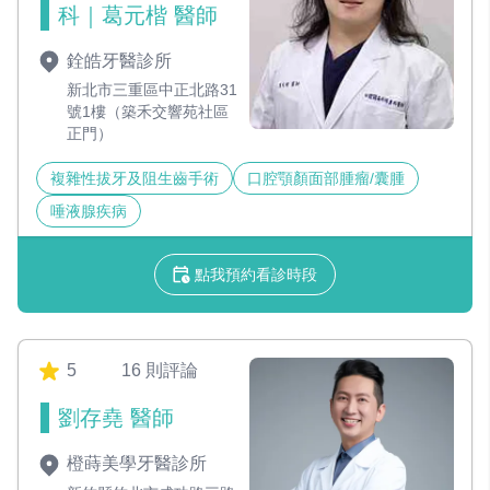
科｜葛元楷 醫師
銓皓牙醫診所
新北市三重區中正北路31
號1樓（築禾交響苑社區
正門）
複雜性拔牙及阻生齒手術
口腔顎顏面部腫瘤/囊腫
唾液腺疾病
點我預約看診時段
5
16 則評論
劉存堯 醫師
橙蒔美學牙醫診所