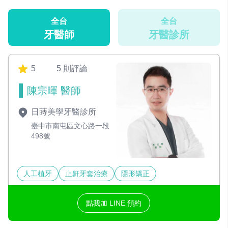
全台
全台
牙醫師
牙醫診所
5
5 則評論
陳宗暉 醫師
日蒔美學牙醫診所
臺中市南屯區文心路一段
498號
人工植牙
止鼾牙套治療
隱形矯正
點我加 LINE 預約