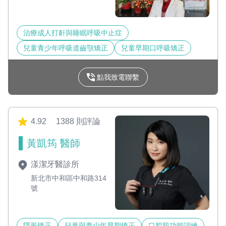
治療成人打鼾與睡眠呼吸中止症
兒童青少年呼吸道齒顎矯正
兒童早期口呼吸矯正
點我致電聯繫
4.92
1388 則評論
黃凱筠 醫師
漾潔牙醫診所
新北市中和區中和路314
號
隱形矯正
兒童與青少年早期矯正
口腔肌功能訓練