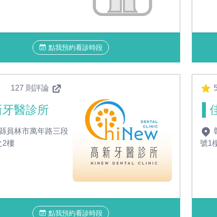
點我預約看診時段
127 則評論
新牙醫診所
縣員林市萬年路三段
之2樓
號1
點我預約看診時段