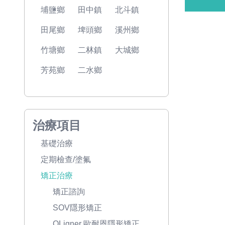
埔鹽鄉
田中鎮
北斗鎮
田尾鄉
埤頭鄉
溪州鄉
竹塘鄉
二林鎮
大城鄉
芳苑鄉
二水鄉
治療項目
基礎治療
定期檢查/塗氟
矯正治療
矯正諮詢
SOV隱形矯正
OLigner 歐耐恩隱形矯正