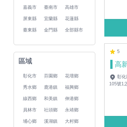
嘉義市
臺南市
高雄市
屏東縣
宜蘭縣
花蓮縣
臺東縣
金門縣
全部縣市
5
區域
高
彰化市
芬園鄉
花壇鄉
彰化
105號1
秀水鄉
鹿港鎮
福興鄉
線西鄉
和美鎮
伸港鄉
員林市
社頭鄉
永靖鄉
埔心鄉
溪湖鎮
大村鄉