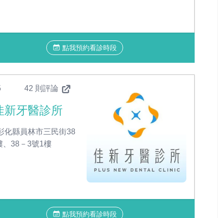
點我預約看診時段
5
42 則評論
佳新牙醫診所
彰化縣員林市三民街38
樓、38－3號1樓
點我預約看診時段