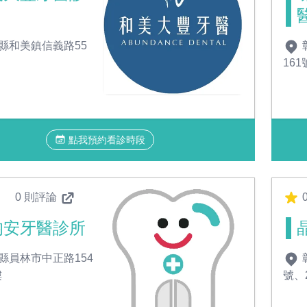
縣和美鎮信義路55
161
點我預約看診時段
0 則評論
均安牙醫診所
縣員林市中正路154
樓
號、