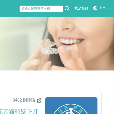
中文
我是醫師
5
3482 則評論
臻芯齒顎矯正牙