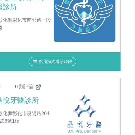
醫診所
彰化縣彰化市南郭路一段
號
點我預約看診時段
0
0 則評論
晶悅牙醫診所
彰化縣彰化市曉陽路204
206號1樓