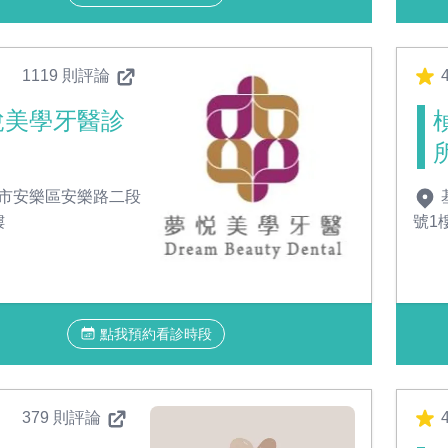
1119 則評論
4
悅美學牙醫診
市安樂區安樂路二段
樓
號1
點我預約看診時段
379 則評論
4