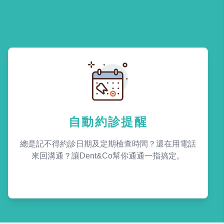
自動約診提醒
總是記不得約診日期及定期檢查時間？還在用電話
來回溝通？讓Dent&Co幫你通通一指搞定。