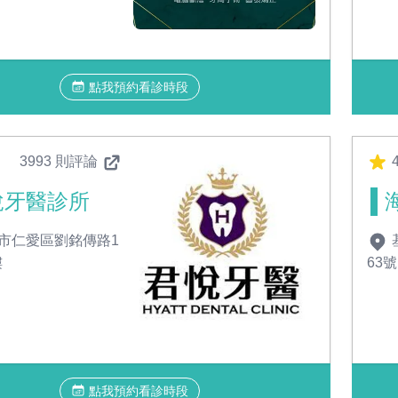
點我預約看診時段
3993 則評論
4
悅牙醫診所
市仁愛區劉銘傳路1
樓
63
點我預約看診時段