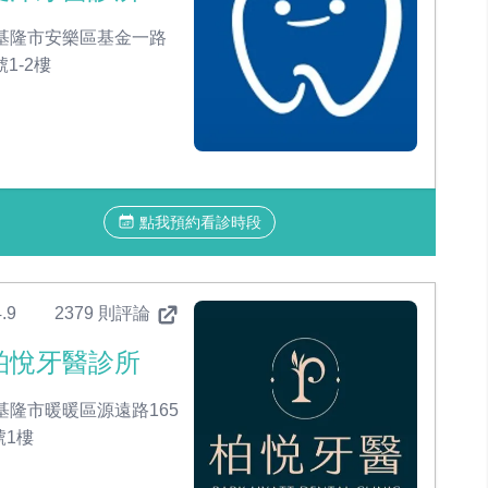
基隆市安樂區基金一路
號1-2樓
點我預約看診時段
.9
2379 則評論
柏悅牙醫診所
基隆市暖暖區源遠路165
號1樓