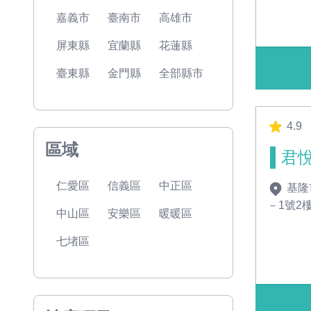
嘉義市
臺南市
高雄市
屏東縣
宜蘭縣
花蓮縣
臺東縣
金門縣
全部縣市
4.9
區域
君
仁愛區
信義區
中正區
基隆
－1號2
中山區
安樂區
暖暖區
七堵區