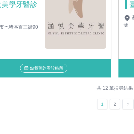
悅美學牙醫診
號
市七堵區百三街90
點我預約看診時段
共 12 筆搜尋結果
1
2