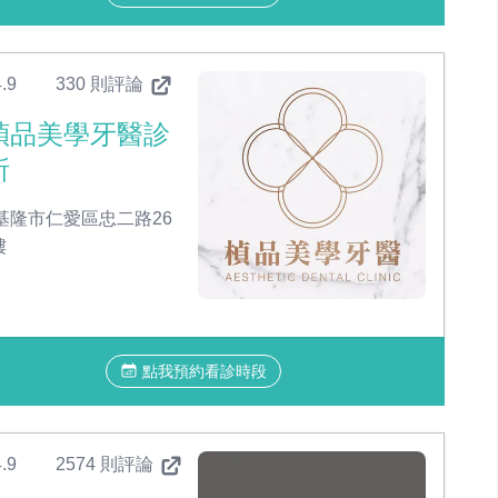
.9
330 則評論
楨品美學牙醫診
所
基隆市仁愛區忠二路26
樓
點我預約看診時段
.9
2574 則評論