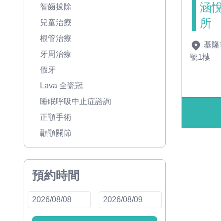
涵
智齒拔除
所
兒童治療
根管治療
基隆
牙周治療
號1樓
假牙
Lava 全瓷冠
睡眠呼吸中止症諮詢
正顎手術
顳顎關節
預約時間