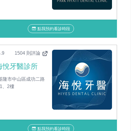
點我預約看診時段
.9
1504 則評論
海悅牙醫診所
基隆市中山區成功二路
號1、2樓
點我預約看診時段