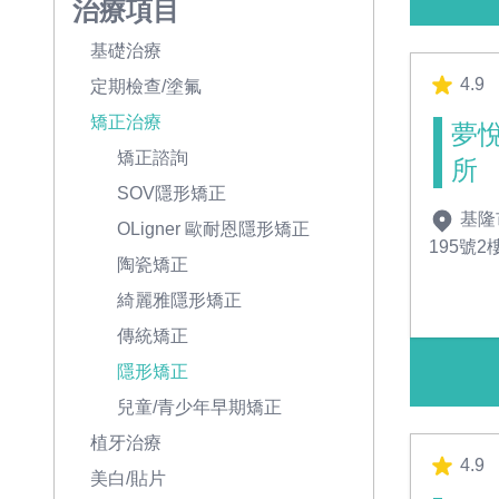
治療項目
基礎治療
4.9
定期檢查/塗氟
矯正治療
夢
矯正諮詢
所
SOV隱形矯正
基隆
OLigner 歐耐恩隱形矯正
195號2
陶瓷矯正
綺麗雅隱形矯正
傳統矯正
隱形矯正
兒童/青少年早期矯正
植牙治療
4.9
美白/貼片