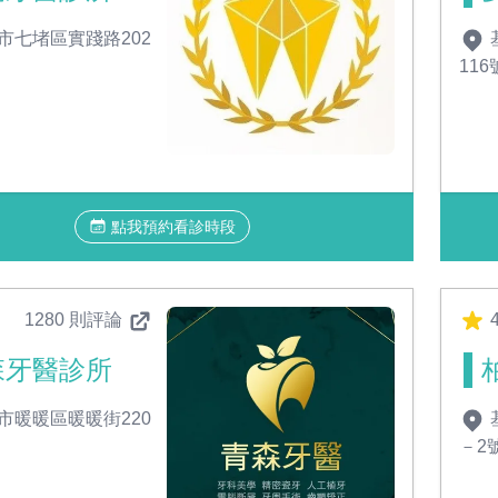
市七堵區實踐路202
116
點我預約看診時段
1280 則評論
4
森牙醫診所
市暖暖區暖暖街220
－2