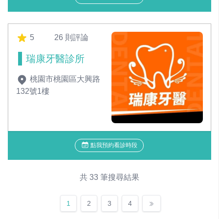
5
26 則評論
瑞康牙醫診所
桃園市桃園區大興路
132號1樓
點我預約看診時段
共 33 筆搜尋結果
1
2
3
4