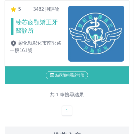
5
3482 則評論
臻芯齒顎矯正牙
醫診所
彰化縣彰化市南郭路
一段161號
點我預約看診時段
共 1 筆搜尋結果
1