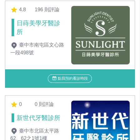
4.8
196 則評論
日蒔美學牙醫診
所
臺中市南屯區文心路
一段498號
點我預約看診時段
0
0 則評論
新世代牙醫診所
臺中市北區太平路
62、62之1號1樓