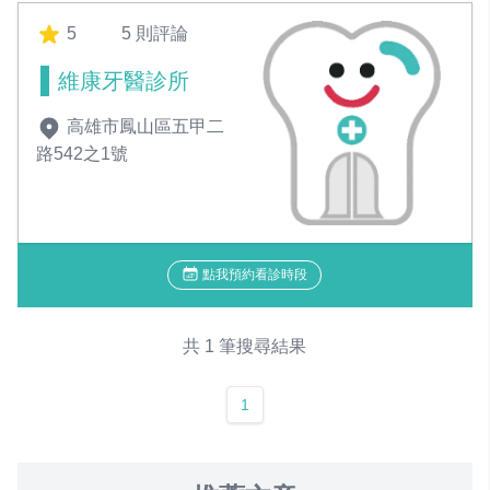
5
5 則評論
維康牙醫診所
高雄市鳳山區五甲二
路542之1號
點我預約看診時段
共 1 筆搜尋結果
1