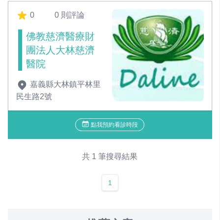
0
0 則評論
佛教慈濟醫療財
團法人大林慈濟
醫院
嘉義縣大林鎮平林里
民生路2號
點我預約看診時段
共 1 筆搜尋結果
1