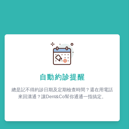
自動約診提醒
總是記不得約診日期及定期檢查時間？還在用電話
來回溝通？讓Dent&Co幫你通通一指搞定。