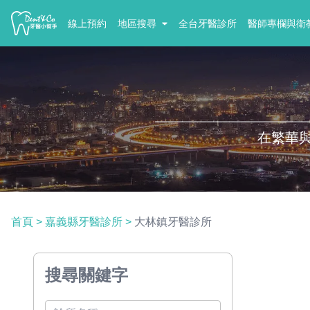
線上預約
地區搜尋
全台牙醫診所
醫師專欄與衛
在繁華
首頁
>
嘉義縣牙醫診所
>
大林鎮牙醫診所
搜尋關鍵字