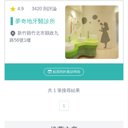
4.9
3420 則評論
夢奇地牙醫診所
新竹縣竹北市縣政九
路56號1樓
點我預約看診時段
共 1 筆搜尋結果
1