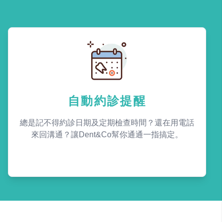
自動約診提醒
總是記不得約診日期及定期檢查時間？還在用電話
來回溝通？讓Dent&Co幫你通通一指搞定。