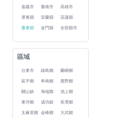
嘉義市
臺南市
高雄市
屏東縣
宜蘭縣
花蓮縣
臺東縣
金門縣
全部縣市
區域
台東市
綠島鄉
蘭嶼鄉
延平鄉
卑南鄉
鹿野鄉
關山鎮
海端鄉
池上鄉
東河鄉
成功鎮
長濱鄉
太麻里鄉
金峰鄉
大武鄉