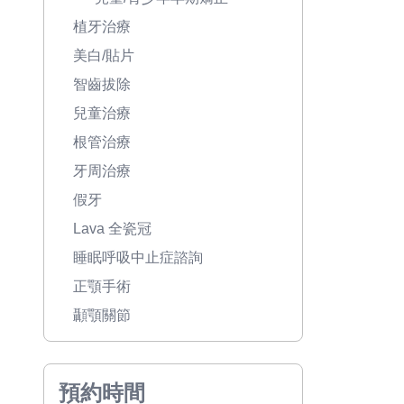
植牙治療
美白/貼片
智齒拔除
兒童治療
根管治療
牙周治療
假牙
Lava 全瓷冠
睡眠呼吸中止症諮詢
正顎手術
顳顎關節
預約時間