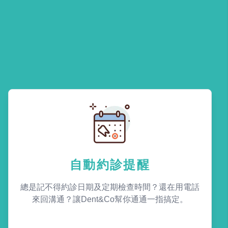
自動約診提醒
總是記不得約診日期及定期檢查時間？還在用電話
來回溝通？讓Dent&Co幫你通通一指搞定。