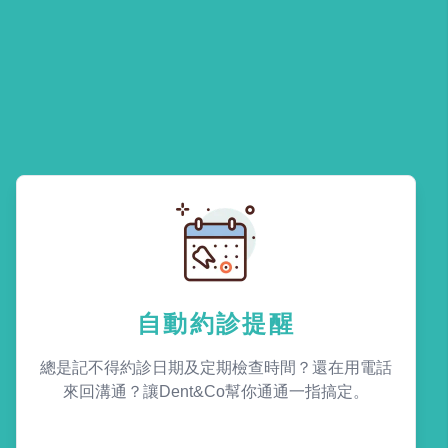
自動約診提醒
總是記不得約診日期及定期檢查時間？還在用電話
來回溝通？讓Dent&Co幫你通通一指搞定。