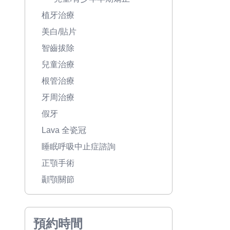
植牙治療
美白/貼片
智齒拔除
兒童治療
根管治療
牙周治療
假牙
Lava 全瓷冠
睡眠呼吸中止症諮詢
正顎手術
顳顎關節
預約時間