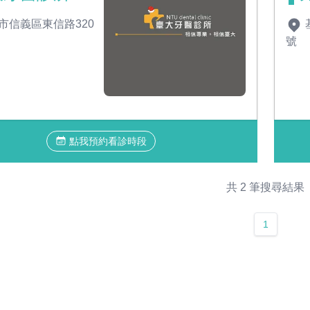
市信義區東信路320
號
點我預約看診時段
共 2 筆搜尋結果
1