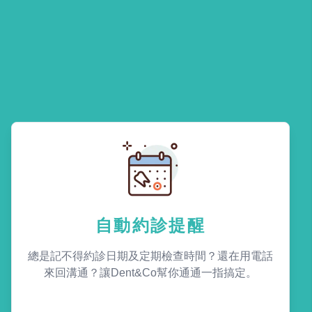
自動約診提醒
總是記不得約診日期及定期檢查時間？還在用電話
來回溝通？讓Dent&Co幫你通通一指搞定。