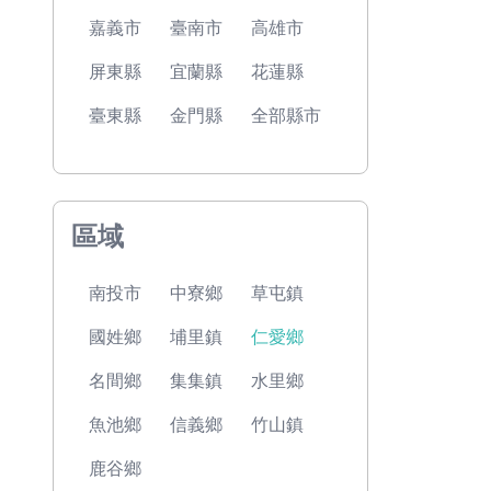
嘉義市
臺南市
高雄市
屏東縣
宜蘭縣
花蓮縣
臺東縣
金門縣
全部縣市
區域
南投市
中寮鄉
草屯鎮
國姓鄉
埔里鎮
仁愛鄉
名間鄉
集集鎮
水里鄉
魚池鄉
信義鄉
竹山鎮
鹿谷鄉