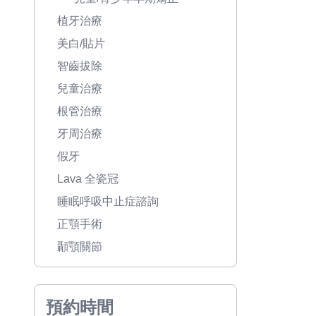
植牙治療
美白/貼片
智齒拔除
兒童治療
根管治療
牙周治療
假牙
Lava 全瓷冠
睡眠呼吸中止症諮詢
正顎手術
顳顎關節
預約時間