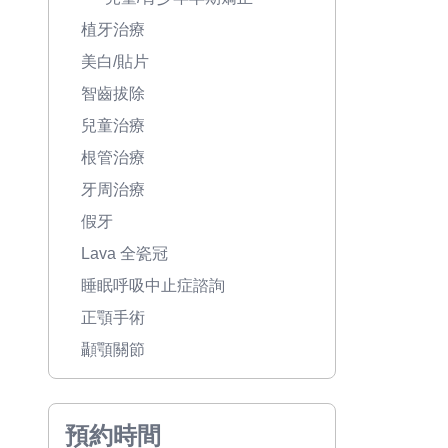
植牙治療
美白/貼片
智齒拔除
兒童治療
根管治療
牙周治療
假牙
Lava 全瓷冠
睡眠呼吸中止症諮詢
正顎手術
顳顎關節
預約時間