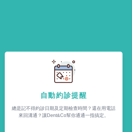
自動約診提醒
總是記不得約診日期及定期檢查時間？還在用電話
來回溝通？讓Dent&Co幫你通通一指搞定。