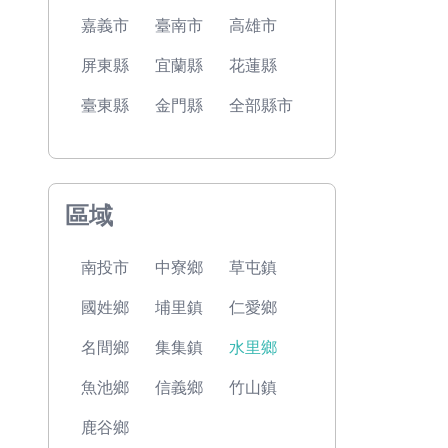
嘉義市
臺南市
高雄市
屏東縣
宜蘭縣
花蓮縣
臺東縣
金門縣
全部縣市
區域
南投市
中寮鄉
草屯鎮
國姓鄉
埔里鎮
仁愛鄉
名間鄉
集集鎮
水里鄉
魚池鄉
信義鄉
竹山鎮
鹿谷鄉