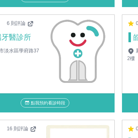
6 則評論
陽牙醫診所
市淡水區學府路37
2樓
點我預約看診時段
16 則評論