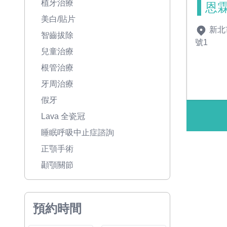
植牙治療
恩
美白/貼片
新北
智齒拔除
號1
兒童治療
根管治療
牙周治療
假牙
Lava 全瓷冠
睡眠呼吸中止症諮詢
正顎手術
顳顎關節
預約時間