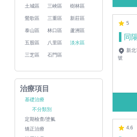
土城區
三峽區
樹林區
鶯歌區
三重區
新莊區
5
泰山區
林口區
蘆洲區
同
五股區
八里區
淡水區
新北
三芝區
石門區
號
治療項目
基礎治療
不分類別
定期檢查/塗氟
4.6
矯正治療