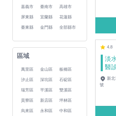
嘉義市
臺南市
高雄市
屏東縣
宜蘭縣
花蓮縣
臺東縣
金門縣
全部縣市
4.8
區域
淡
醫
萬里區
金山區
板橋區
新北
汐止區
深坑區
石碇區
號
瑞芳區
平溪區
雙溪區
貢寮區
新店區
坪林區
烏來區
永和區
中和區