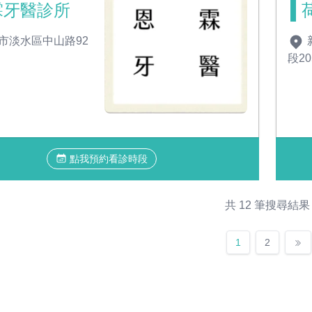
霖牙醫診所
市淡水區中山路92
段20
點我預約看診時段
共 12 筆搜尋結果
1
2