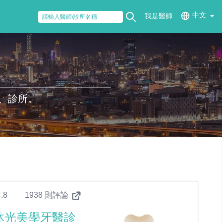
中文
我是醫師
、診所。
.8
1938 則評論
沐光美學牙醫診