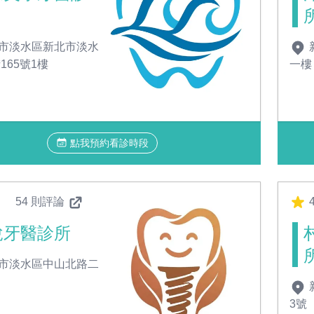
市淡水區新北市淡水
165號1樓
一樓
點我預約看診時段
54 則評論
4
悅牙醫診所
市淡水區中山北路二
3號