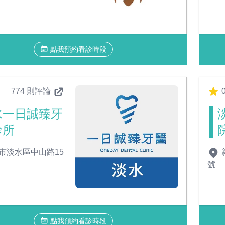
點我預約看診時段
774 則評論
水一日誠臻牙
診所
市淡水區中山路15
號
點我預約看診時段