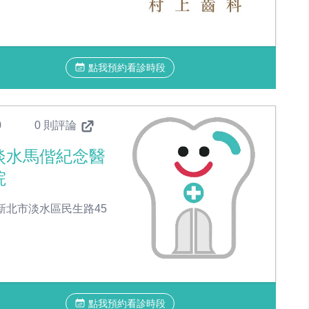
點我預約看診時段
0
0 則評論
淡水馬偕紀念醫
院
新北市淡水區民生路45
點我預約看診時段