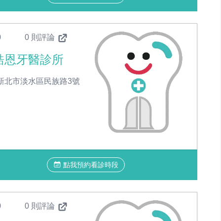
0
0 則評論
皓恩牙醫診所
新北市淡水區民族路3號
點我預約看診時段
0
0 則評論