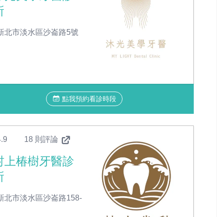
所
新北市淡水區沙崙路5號
點我預約看診時段
.9
18 則評論
村上椿樹牙醫診
所
新北市淡水區沙崙路158-