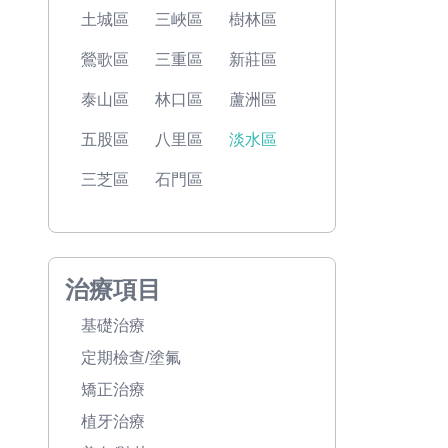
土城區
三峽區
樹林區
鶯歌區
三重區
新莊區
泰山區
林口區
蘆洲區
五股區
八里區
淡水區
三芝區
石門區
治療項目
基礎治療
定期檢查/塗氟
矯正治療
植牙治療