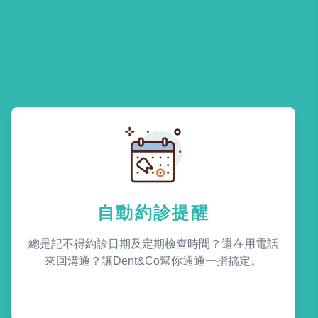
自動約診提醒
總是記不得約診日期及定期檢查時間？還在用電話
來回溝通？讓Dent&Co幫你通通一指搞定。