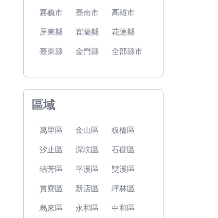
嘉義市
臺南市
高雄市
屏東縣
宜蘭縣
花蓮縣
臺東縣
金門縣
全部縣市
區域
萬里區
金山區
板橋區
汐止區
深坑區
石碇區
瑞芳區
平溪區
雙溪區
貢寮區
新店區
坪林區
烏來區
永和區
中和區