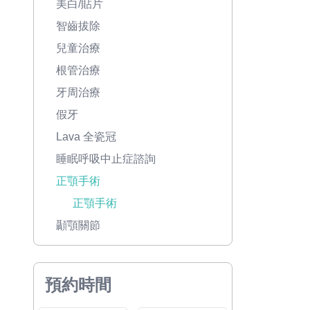
美白/貼片
智齒拔除
兒童治療
根管治療
牙周治療
假牙
Lava 全瓷冠
睡眠呼吸中止症諮詢
正顎手術
正顎手術
顳顎關節
預約時間