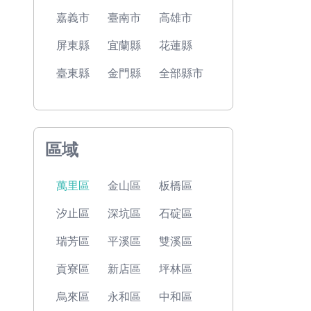
嘉義市
臺南市
高雄市
屏東縣
宜蘭縣
花蓮縣
臺東縣
金門縣
全部縣市
區域
萬里區
金山區
板橋區
汐止區
深坑區
石碇區
瑞芳區
平溪區
雙溪區
貢寮區
新店區
坪林區
烏來區
永和區
中和區