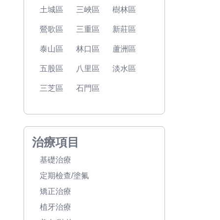
土城區
三峽區
樹林區
鶯歌區
三重區
新莊區
泰山區
林口區
蘆洲區
五股區
八里區
淡水區
三芝區
石門區
治療項目
基礎治療
定期檢查/塗氟
矯正治療
植牙治療