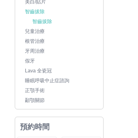
美白/貼片
智齒拔除
智齒拔除
兒童治療
根管治療
牙周治療
假牙
Lava 全瓷冠
睡眠呼吸中止症諮詢
正顎手術
顳顎關節
預約時間