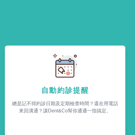
自動約診提醒
總是記不得約診日期及定期檢查時間？還在用電話
來回溝通？讓Dent&Co幫你通通一指搞定。