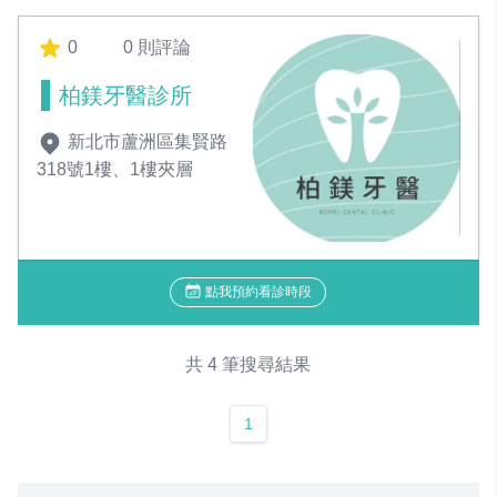
0
0 則評論
柏鎂牙醫診所
新北市蘆洲區集賢路
318號1樓、1樓夾層
點我預約看診時段
共 4 筆搜尋結果
1