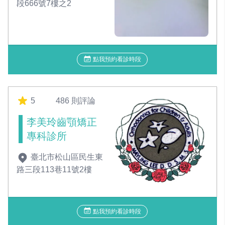
段666號7樓之2
點我預約看診時段
5
486 則評論
李美玲齒顎矯正
專科診所
臺北市松山區民生東
路三段113巷11號2樓
點我預約看診時段