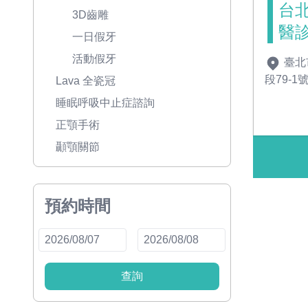
台
3D齒雕
醫
一日假牙
活動假牙
臺北
段79-1
Lava 全瓷冠
睡眠呼吸中止症諮詢
正顎手術
顳顎關節
預約時間
查詢