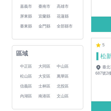
嘉義市
臺南市
高雄市
屏東縣
宜蘭縣
花蓮縣
臺東縣
金門縣
全部縣市
5
區域
松
中正區
大同區
中山區
臺北
687號2
松山區
大安區
萬華區
信義區
士林區
北投區
內湖區
南港區
文山區