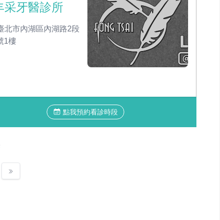
丰采牙醫診所
臺北市內湖區內湖路2段
號1樓
點我預約看診時段
果