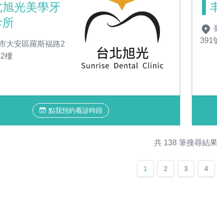
北旭光美學牙
診所
391
市大安區羅斯福路2
號2樓
點我預約看診時段
共 138 筆搜尋結
1
2
3
4