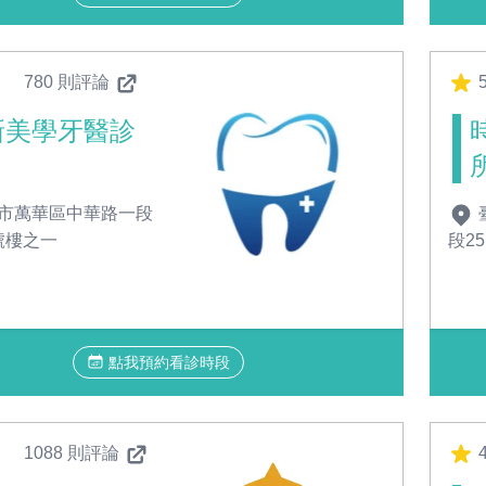
780 則評論
新美學牙醫診
市萬華區中華路一段
2號樓之一
段2
點我預約看診時段
1088 則評論
4