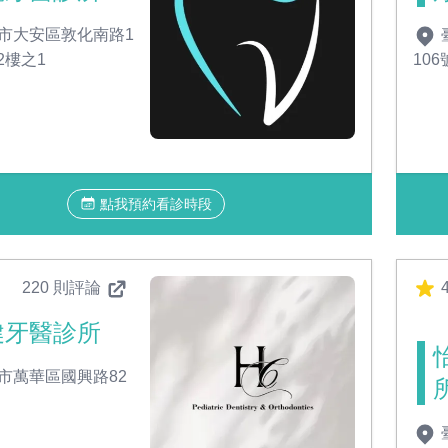
市大安區敦化南路1
2樓之1
106
點我預約看診時段
220 則評論
4
健牙醫診所
市萬華區國興路82