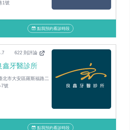
巷1號
點我預約看診時段
.7
622 則評論
良鑫牙醫診所
臺北市大安區羅斯福路二
-7號
點我預約看診時段