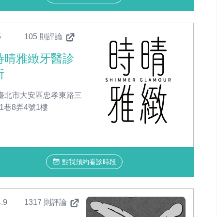
5
105 則評論
時晴雅緻牙醫診
所
臺北市大安區忠孝東路三
51巷8弄4號1樓
點我預約看診時段
.9
1317 則評論