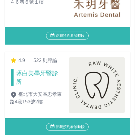
４６巷６號１樓
點我預約看診時段
4.9
522 則評論
琢白美學牙醫診
所
臺北市大安區忠孝東
路4段153號2樓
點我預約看診時段