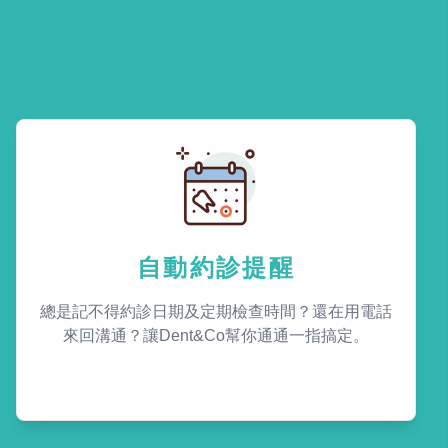
自動約診提醒
總是記不得約診日期及定期檢查時間？還在用電話
來回溝通？讓Dent&Co幫你通通一指搞定。