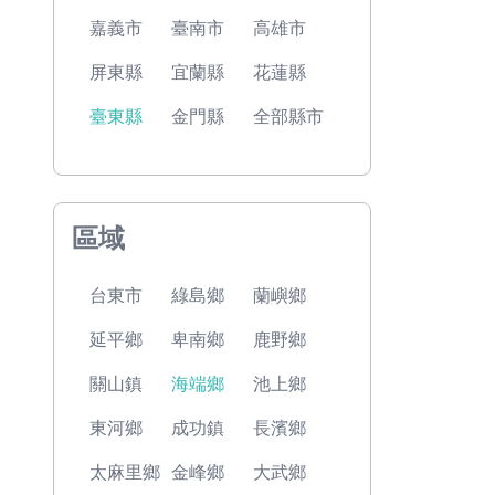
嘉義市
臺南市
高雄市
屏東縣
宜蘭縣
花蓮縣
臺東縣
金門縣
全部縣市
區域
台東市
綠島鄉
蘭嶼鄉
延平鄉
卑南鄉
鹿野鄉
關山鎮
海端鄉
池上鄉
東河鄉
成功鎮
長濱鄉
太麻里鄉
金峰鄉
大武鄉