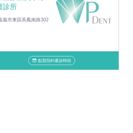
醫診所
嘉義市東區吳鳳南路302
點我預約看診時段