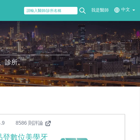
中文
我是醫師
、診所。
.9
8586 則評論
品登數位美學牙