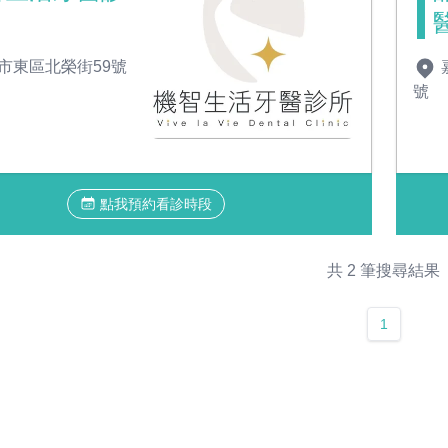
市東區北榮街59號
號
點我預約看診時段
共 2 筆搜尋結果
1