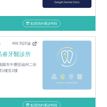
點我預約看診時段
5
466 則評論
晶睿牙醫診所
桃園市中壢區福州二街
2號1樓至2樓
點我預約看診時段