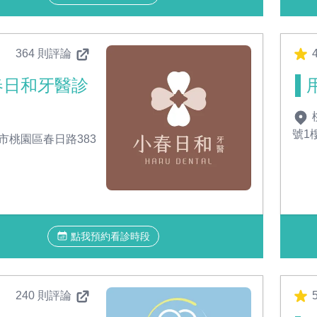
364 則評論
4
春日和牙醫診
號1
市桃園區春日路383
點我預約看診時段
240 則評論