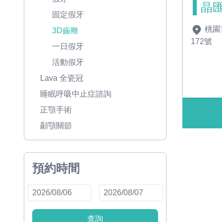
晶
固定假牙
桃園
3D齒雕
172號
一日假牙
活動假牙
Lava 全瓷冠
睡眠呼吸中止症諮詢
正顎手術
顳顎關節
預約時間
查詢