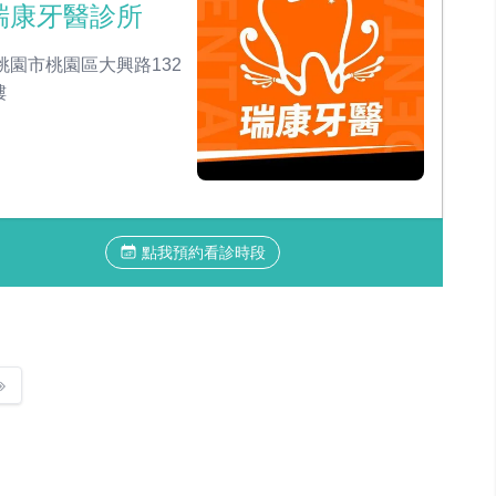
瑞康牙醫診所
桃園市桃園區大興路132
樓
點我預約看診時段