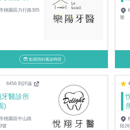
市桃園區力行路385
號
點我預約看診時段
6456 則評論
4
翔牙醫診所
園)
市桃園區中山路
83號
段2