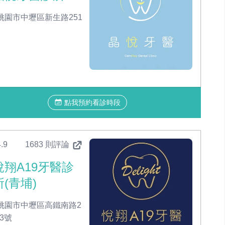
桃園市中壢區新生路251
點我預約看診時段
.9
1683 則評論
悅翔A19牙醫診
所(青埔)
桃園市中壢區高鐵南路2
63號