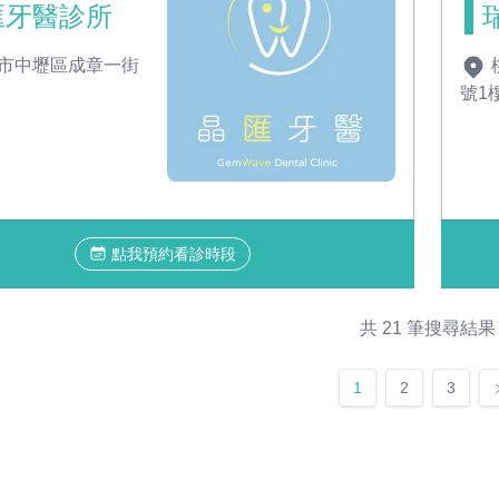
匯牙醫診所
市中壢區成章一街
號1
點我預約看診時段
共 21 筆搜尋結果
1
2
3