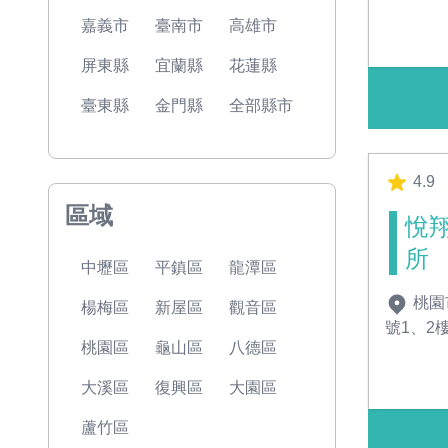
嘉義市
臺南市
高雄市
屏東縣
宜蘭縣
花蓮縣
臺東縣
金門縣
全部縣市
4.9
區域
悅
所
中壢區
平鎮區
龍潭區
桃園
楊梅區
新屋區
觀音區
號1、2
桃園區
龜山區
八德區
大溪區
復興區
大園區
蘆竹區