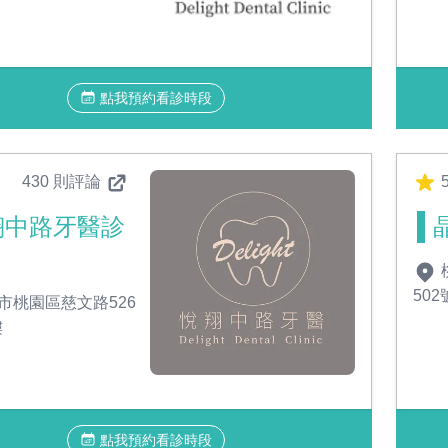
點我預約看診時段
430 則評論
翔中路牙醫診
50
市桃園區慈文路526
樓
點我預約看診時段