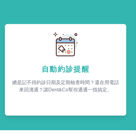
自動約診提醒
總是記不得約診日期及定期檢查時間？還在用電話
來回溝通？讓Dent&Co幫你通通一指搞定。