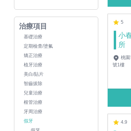
5
治療項目
小
基礎治療
所
定期檢查/塗氟
矯正治療
桃園
號1樓
植牙治療
美白/貼片
智齒拔除
兒童治療
根管治療
牙周治療
假牙
4.9
假牙