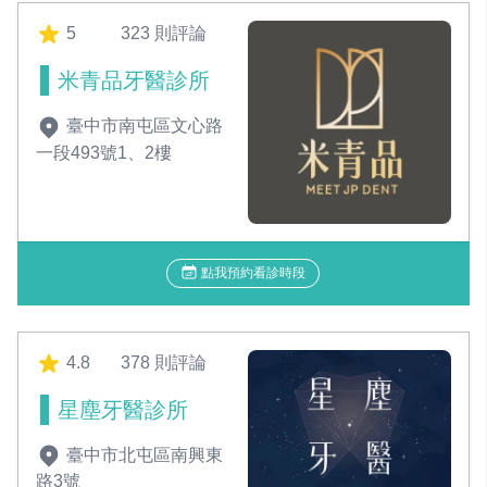
5
323 則評論
米青品牙醫診所
臺中市南屯區文心路
一段493號1、2樓
點我預約看診時段
4.8
378 則評論
星塵牙醫診所
臺中市北屯區南興東
路3號