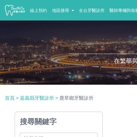
線上預約
地區搜尋
全台牙醫診所
醫師專欄與衛
在繁華
首頁
>
嘉義縣牙醫診所
>
鹿草鄉牙醫診所
搜尋關鍵字