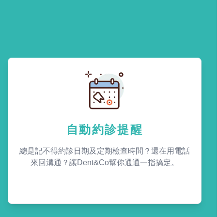
自動約診提醒
總是記不得約診日期及定期檢查時間？還在用電話
來回溝通？讓Dent&Co幫你通通一指搞定。