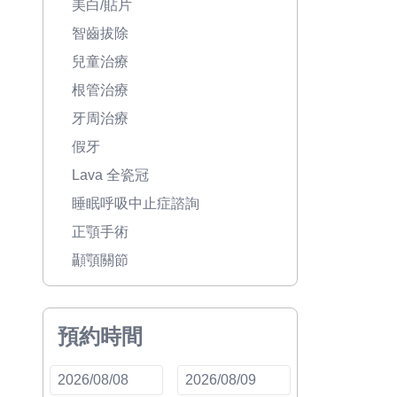
美白/貼片
智齒拔除
兒童治療
根管治療
牙周治療
假牙
Lava 全瓷冠
睡眠呼吸中止症諮詢
正顎手術
顳顎關節
預約時間