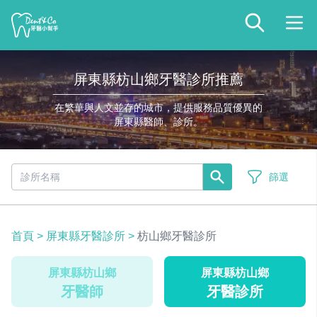
屏東縣枋山鄉牙醫診所推薦
在繁華與人文並存的城市，提供服務品質優異的
屏東縣醫師、診所。
篩選
首頁
>
屏東縣牙醫診所
>
枋山鄉牙醫診所
屏東縣枋山鄉
屏東縣枋山鄉
牙醫師
牙醫診所